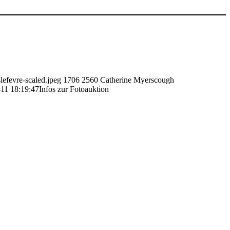
lefevre-scaled.jpeg
1706
2560
Catherine Myerscough
11 18:19:47
Infos zur Fotoauktion