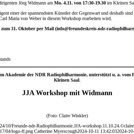
tdirigenten Jörg Widmann am
Mo. 4.11. von 17:30-19.30
im Kleinen Sa
rigent einer der spannendsten Künstler der Gegenwart und deshalb sind 
 Carl Maria von Weber in diesem Workshop erarbeiten wird.
s zum 31. Oktober
per Mail (info@freundeskreis-ndr-radiophilhar
stands
m Akademie der NDR Radiophilharmonie, unterstützt u. a. vom 
Kleinen Saal
.
JJA Workshop mit Widmann
(Foto: Claire Winkler)
2024/10/Freunde-ndr-Radiophilharmonie.JJA-workshop.11.10.24.©claire
17/04/logo-ff.png
Catherine Myerscough
2024-10-11 13:42:03
2024-10-