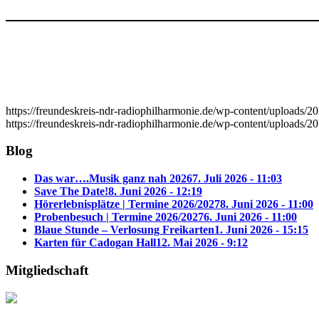
https://freundeskreis-ndr-radiophilharmonie.de/wp-content/uploads/
https://freundeskreis-ndr-radiophilharmonie.de/wp-content/uploads/20
Blog
Das war….Musik ganz nah 2026
7. Juli 2026 - 11:03
Save The Date!
8. Juni 2026 - 12:19
Hörerlebnisplätze | Termine 2026/2027
8. Juni 2026 - 11:00
Probenbesuch | Termine 2026/2027
6. Juni 2026 - 11:00
Blaue Stunde – Verlosung Freikarten
1. Juni 2026 - 15:15
Karten für Cadogan Hall
12. Mai 2026 - 9:12
Mitgliedschaft