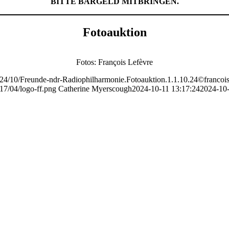
BITTE BARGELD MITBRINGEN.
Fotoauktion
Fotos: François Lefèvre
2024/10/Freunde-ndr-Radiophilharmonie.Fotoauktion.1.1.10.24©francois
17/04/logo-ff.png
Catherine Myerscough
2024-10-11 13:17:24
2024-10-