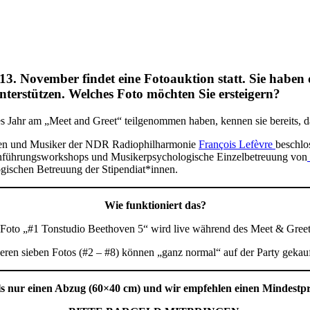
. November findet eine Fotoauktion statt. Sie haben d
terstützen. Welches Foto möchten Sie ersteigern?
 Jahr am „Meet and Greet“ teilgenommen haben, kennen sie bereits, da 
afen und Musiker der NDR Radiophilharmonie
François Lefèvre
beschlo
Einführungsworkshops und Musikerpsychologische Einzelbetreuung von
ogischen Betreuung der Stipendiat*innen.
Wie funktioniert das?
 Foto „#1 Tonstudio Beethoven 5“ wird live während des Meet & Greet 
eren sieben Fotos (#2 – #8) können „ganz normal“ auf der Party gekau
ils nur einen Abzug (60×40 cm) und wir empfehlen einen Mindestpre