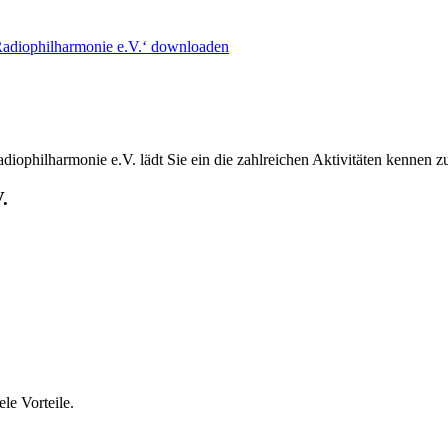
Radiophilharmonie e.V.‘ downloaden
ophilharmonie e.V. lädt Sie ein die zahlreichen Aktivitäten kennen z
.
le Vorteile.