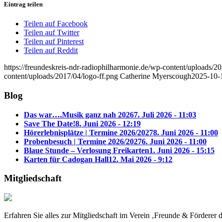
Eintrag teilen
Teilen auf Facebook
Teilen auf Twitter
Teilen auf Pinterest
Teilen auf Reddit
https://freundeskreis-ndr-radiophilharmonie.de/wp-content/uploads
content/uploads/2017/04/logo-ff.png
Catherine Myerscough
2025-10-
Blog
Das war….Musik ganz nah 2026
7. Juli 2026 - 11:03
Save The Date!
8. Juni 2026 - 12:19
Hörerlebnisplätze | Termine 2026/2027
8. Juni 2026 - 11:00
Probenbesuch | Termine 2026/2027
6. Juni 2026 - 11:00
Blaue Stunde – Verlosung Freikarten
1. Juni 2026 - 15:15
Karten für Cadogan Hall
12. Mai 2026 - 9:12
Mitgliedschaft
Erfahren Sie alles zur Mitgliedschaft im Verein ‚Freunde & Fördere