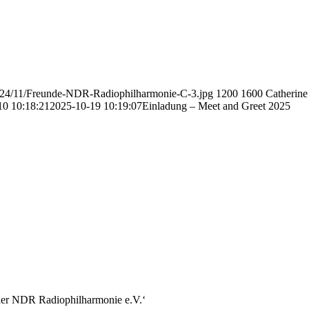
/2024/11/Freunde-NDR-Radiophilharmonie-C-3.jpg
1200
1600
Catherin
10 10:18:21
2025-10-19 10:19:07
Einladung – Meet and Greet 2025
r der NDR Radiophilharmonie e.V.‘