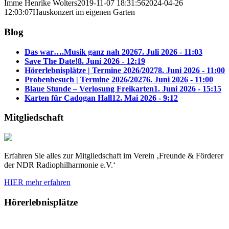
Imme Henrike Wolters
2019-11-07 18:31:56
2024-04-26
12:03:07
Hauskonzert im eigenen Garten
Blog
Das war….Musik ganz nah 2026
7. Juli 2026 - 11:03
Save The Date!
8. Juni 2026 - 12:19
Hörerlebnisplätze | Termine 2026/2027
8. Juni 2026 - 11:00
Probenbesuch | Termine 2026/2027
6. Juni 2026 - 11:00
Blaue Stunde – Verlosung Freikarten
1. Juni 2026 - 15:15
Karten für Cadogan Hall
12. Mai 2026 - 9:12
Mitgliedschaft
Erfahren Sie alles zur Mitgliedschaft im Verein ‚Freunde & Förderer
der NDR Radiophilharmonie e.V.‘
HIER mehr erfahren
Hörerlebnisplätze