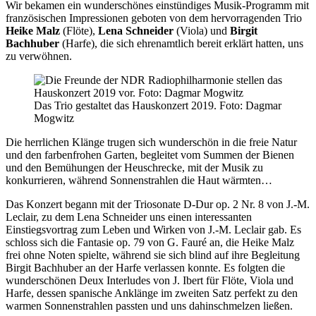
Wir bekamen ein wunderschönes einstündiges Musik-Programm mit
französischen Impressionen geboten von dem hervorragenden Trio
Heike Malz
(Flöte),
Lena Schneider
(Viola) und
Birgit
Bachhuber
(Harfe), die sich ehrenamtlich bereit erklärt hatten, uns
zu verwöhnen.
Das Trio gestaltet das Hauskonzert 2019. Foto: Dagmar
Mogwitz
Die herrlichen Klänge trugen sich wunderschön in die freie Natur
und den farbenfrohen Garten, begleitet vom Summen der Bienen
und den Bemühungen der Heuschrecke, mit der Musik zu
konkurrieren, während Sonnenstrahlen die Haut wärmten…
Das Konzert begann mit der Triosonate D-Dur op. 2 Nr. 8 von J.-M.
Leclair, zu dem Lena Schneider uns einen interessanten
Einstiegsvortrag zum Leben und Wirken von J.-M. Leclair gab. Es
schloss sich die Fantasie op. 79 von G. Fauré an, die Heike Malz
frei ohne Noten spielte, während sie sich blind auf ihre Begleitung
Birgit Bachhuber an der Harfe verlassen konnte. Es folgten die
wunderschönen Deux Interludes von J. Ibert für Flöte, Viola und
Harfe, dessen spanische Anklänge im zweiten Satz perfekt zu den
warmen Sonnenstrahlen passten und uns dahinschmelzen ließen.