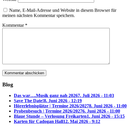
Name, E-Mail-Adresse und Website in diesem Browser für
meinen nächsten Kommentar speichern.
Kommentar
*
Blog
Das war….Musik ganz nah 2026
7. Juli 2026 - 11:03
Save The Date!
8. Juni 2026 - 12:19
Hörerlebnisplätze | Termine 2026/2027
8. Juni 2026 - 11:00
Probenbesuch | Termine 2026/2027
6. Juni 2026 - 11:00
Blaue Stunde – Verlosung Freikarten
1. Juni 2026 - 15:15
Karten für Cadogan Hall
12. Mai 2026 - 9:12