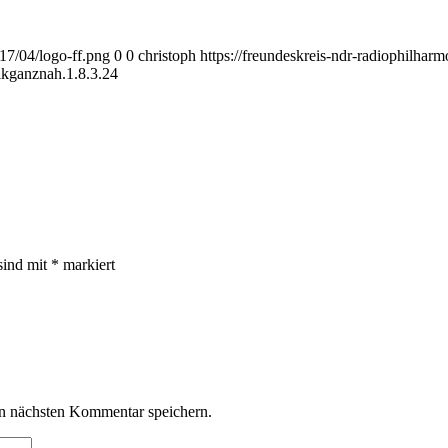
17/04/logo-ff.png
0
0
christoph
https://freundeskreis-ndr-radiophilhar
kganznah.1.8.3.24
sind mit
*
markiert
n nächsten Kommentar speichern.