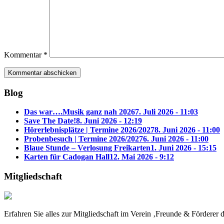
Kommentar
*
Blog
Das war….Musik ganz nah 2026
7. Juli 2026 - 11:03
Save The Date!
8. Juni 2026 - 12:19
Hörerlebnisplätze | Termine 2026/2027
8. Juni 2026 - 11:00
Probenbesuch | Termine 2026/2027
6. Juni 2026 - 11:00
Blaue Stunde – Verlosung Freikarten
1. Juni 2026 - 15:15
Karten für Cadogan Hall
12. Mai 2026 - 9:12
Mitgliedschaft
Erfahren Sie alles zur Mitgliedschaft im Verein ‚Freunde & Fördere